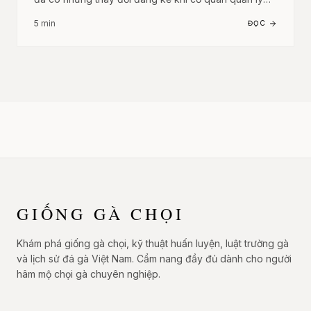
GGL (Gemeinsame Glücksspielbehörde der Länder)
5 min
ĐỌC
tiếp tục siết chặt tiêu chuẩn cấp phép. Trong bối
cảnh....
GIỐNG GÀ CHỌI
Khám phá giống gà chọi, kỹ thuật huấn luyện, luật trường gà
và lịch sử đá gà Việt Nam. Cẩm nang đầy đủ dành cho người
hâm mộ chọi gà chuyên nghiệp.