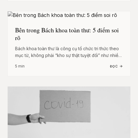
Bên trong Bách khoa toàn thư: 5 điểm soi
rõ
Bách khoa toàn thư là công cụ tổ chức tri thức theo
mục từ, không phải “kho sự thật tuyệt đối” như nhiều
bài viết thường mô tả. Wikipedia, Encyclopaedia
5 min
ĐỌC
Britannica và Encyclopédie của Denis Diderot đạ...