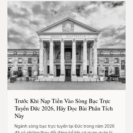
Trước Khi Nạp Tiền Vào Sòng Bạc Trực
Tuyến Đức 2026, Hãy Đọc Bài Phân Tích
Này
Ngành sòng bạc trực tuyến tại Đức trong năm 2026
đã có những thay đổi đáng kể khi cơ quan quản lý