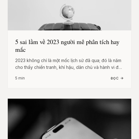
5 sai lầm về 2023 người mê phân tích hay
mắc
2023 không chỉ là một mốc lịch sử đã qua; đó là năm
cho thấy chiến tranh, khí hậu, dân chủ và hành vi đặt
cược đều bị chi phối bởi dữ liệu hơn là cảm tính.
5 min
ĐỌC
Giống Gà Chọi, trang nội dung về giống gà ch...